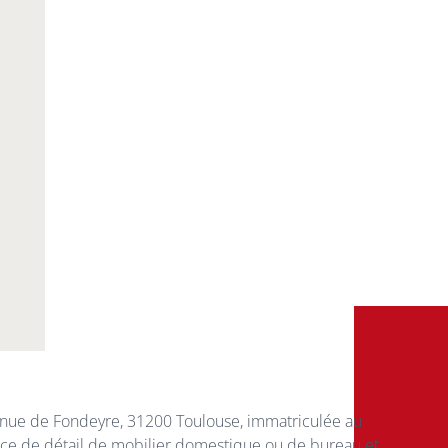
 Avenue de Fondeyre, 31200 Toulouse, immatriculée au
ce de détail de mobilier domestique ou de bureau et