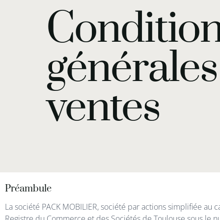
Conditio
générales
ventes
Préambule
La société PACK MOBILIER, société par actions simplifiée au c
Registre du Commerce et des Sociétés de Toulouse sous le n