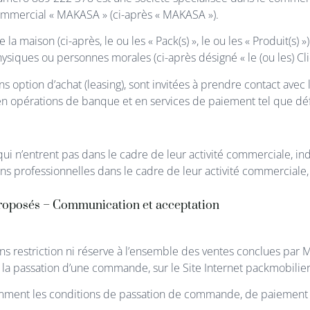
 commercial « MAKASA » (ci-après « MAKASA »).
aison (ci-après, le ou les « Pack(s) », le ou les « Produit(s) »)
ysiques ou personnes morales (ci-après désigné « le (ou les) Clie
s option d’achat (leasing), sont invitées à prendre contact ave
n opérations de banque et en services de paiement tel que défin
i n’entrent pas dans le cadre de leur activité commerciale, indus
s professionnelles dans le cadre de leur activité commerciale, in
oposés – Communication et acceptation
s restriction ni réserve à l’ensemble des ventes conclues par 
la passation d’une commande, sur le Site Internet packmobilie
ment les conditions de passation de commande, de paiement de